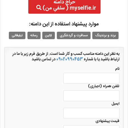
حراج دامنه
myselfie.ir ( سلفیِ من)
موارد پیشنهاد استفاده از این دامنه:
برند و برندینگ
مسافرت و گردشگری
لاتین
رسانه
تبلیغاتی
به نظر این دامنه مناسب کسب و کار شما است. از طریق فرم زیر با ما در
ارتباط باشید یا با شماره
09020990453
در تماس باشید
نام
تلفن همراه (اجباری)
ایمیل
قیمت پیشنهادی